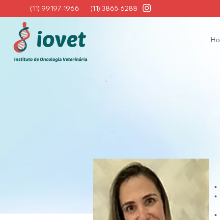
(11) 99197-1966
(11) 3865-6288
H