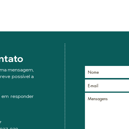
ntato
e uma mensagem,
reve possível a
r em responder
7